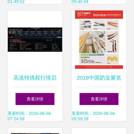
01:49:52
09:45:04
搬迁代理服务解析
自19788航线运营
恢复全过程观察及
趋势前景剖析
高送转填权行情启
2018中国奶业展览
动 此股或成下一
会完美收官 “神秘
查看详情
查看详情
个“四川双马”
礼物换取点”人气爆
更新时间：2026-08-04
更新时间：2026-08-04
07:24:58
05:59:28
棚，国内贸易代理