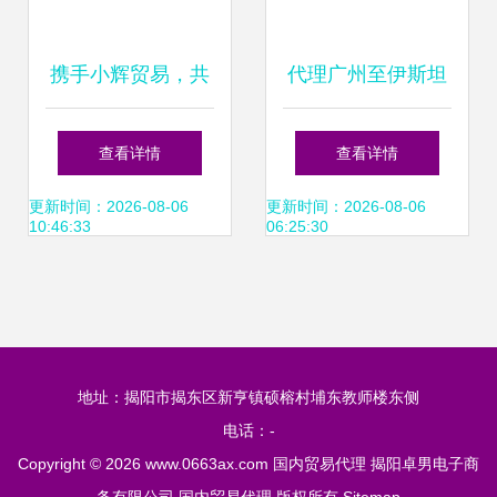
携手小辉贸易，共
代理广州至伊斯坦
赢通讯产品代理加
布尔散货海运服务
查看详情
查看详情
盟新机遇
销售、求购与贸易
更新时间：2026-08-06
更新时间：2026-08-06
10:46:33
06:25:30
信息全解析
地址：揭阳市揭东区新亨镇硕榕村埔东教师楼东侧
电话：-
Copyright © 2026
www.0663ax.com
国内贸易代理
揭阳卓男电子商